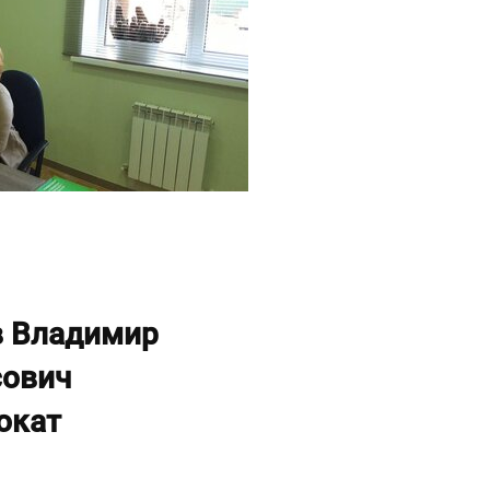
в Владимир
сович
окат