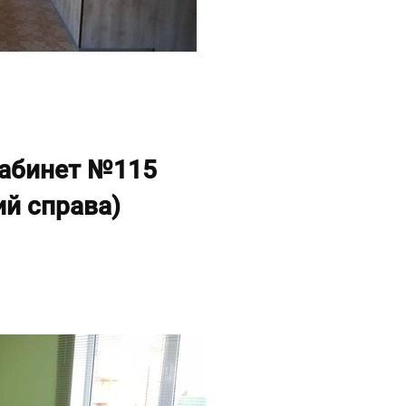
кабинет №115
ий справа)