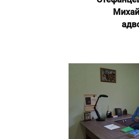
Михай
адв