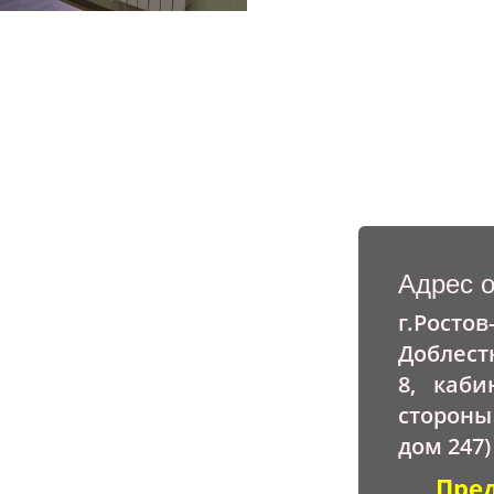
Адрес 
г.Ростов
Доблест
8, каби
стороны
дом 247)
Пре