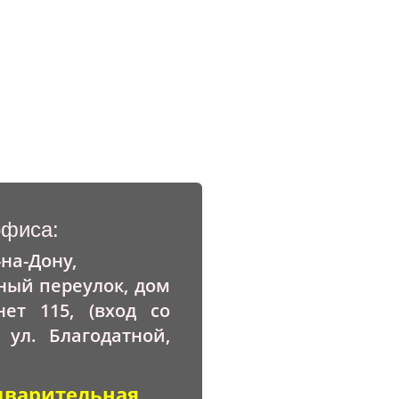
офиса:
-на-Дону,
ный переулок, дом
нет 115, (вход со
 ул. Благодатной,
дварительная