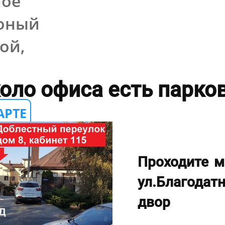
ное
роный
ой,
оло офиса есть парко
АРТЕ
Проходите 
ул.Благода
двор