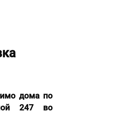
вка
мимо дома по
тной 247 во