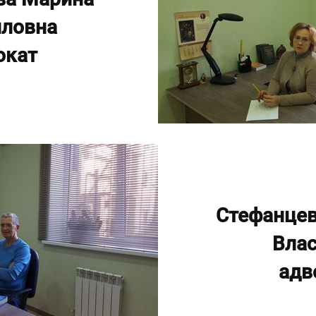
ловна
окат
Стефанце
Вла
адв