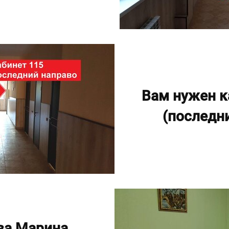
Вам нужен 
(последн
ва Марина