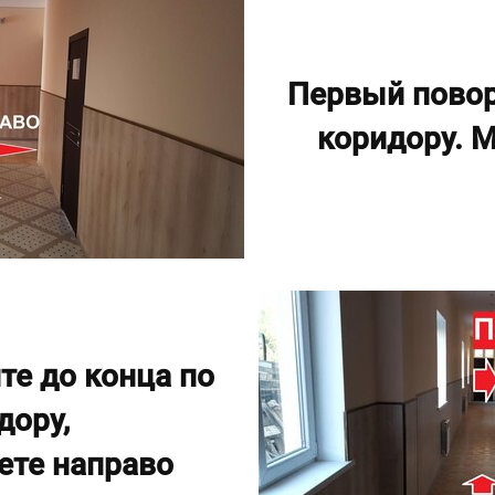
Первый повор
коридору. 
те до конца по
дору,
ете направо